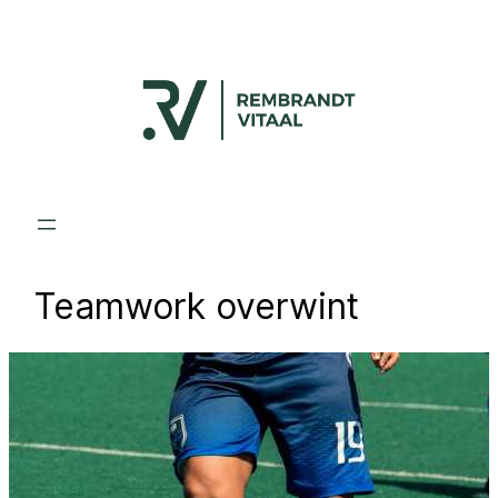
Ga
naar
de
inhoud
Teamwork overwint