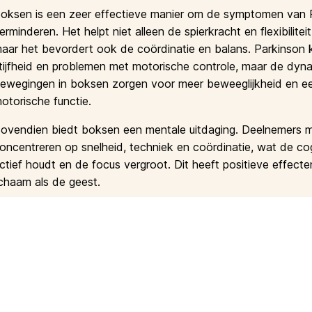
oksen is een zeer effectieve manier om de symptomen van 
erminderen. Het helpt niet alleen de spierkracht en flexibilitei
aar het bevordert ook de coördinatie en balans. Parkinson 
tijfheid en problemen met motorische controle, maar de dyn
ewegingen in boksen zorgen voor meer beweeglijkheid en e
otorische functie.
ovendien biedt boksen een mentale uitdaging. Deelnemers 
oncentreren op snelheid, techniek en coördinatie, wat de cog
ctief houdt en de focus vergroot. Dit heeft positieve effect
ichaam als de geest.
lke vrijdag van 12:30 tot 13:30