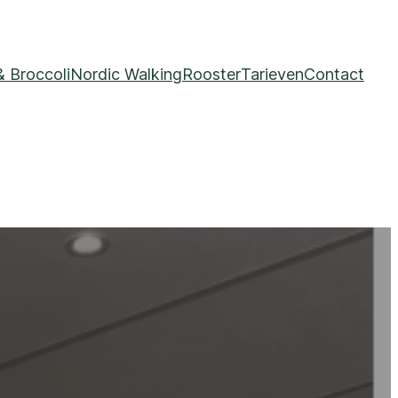
& Broccoli
Nordic Walking
Rooster
Tarieven
Contact