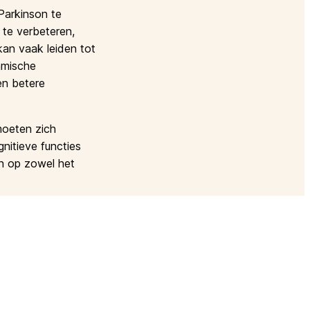
Parkinson te
t te verbeteren,
kan vaak leiden tot
amische
en betere
moeten zich
nitieve functies
en op zowel het