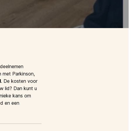
e deelnemen
n met Parkinson,
l
. De kosten voor
w lid? Dan kunt u
 unieke kans om
id en een