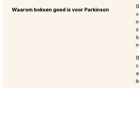
B
Waarom boksen goed is voor Parkinson
v
m
s
b
m
B
c
a
l
E
Rooster