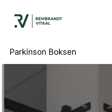
Ga
naar
de
inhoud
Parkinson Boksen