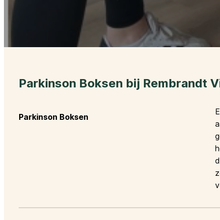
Parkinson Boksen bij Rembrandt Vi
E
Parkinson Boksen
g
h
d
z
v