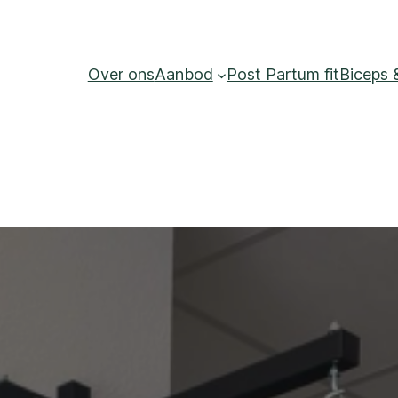
Over ons
Aanbod
Post Partum fit
Biceps 