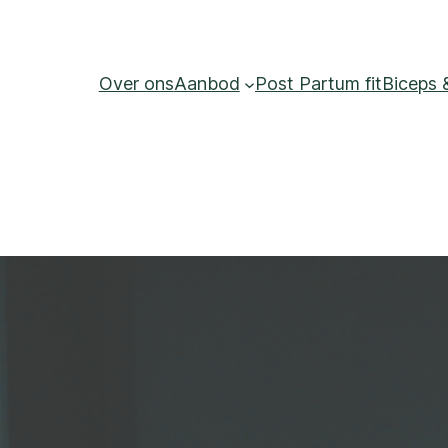
Over ons
Aanbod
Post Partum fit
Biceps 