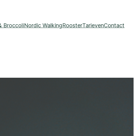
& Broccoli
Nordic Walking
Rooster
Tarieven
Contact