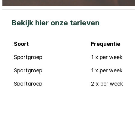
Bekijk hier onze tarieven
Soort
Frequentie
Soort
Frequentie
Sportgroep
1 x per week
Sportgroep
1 x per week
Sportgroep
2 x per week
Sportgroep
2 x per week
Parkinson Boksen
1 x per week
Parkinson Boksen
1 x per week