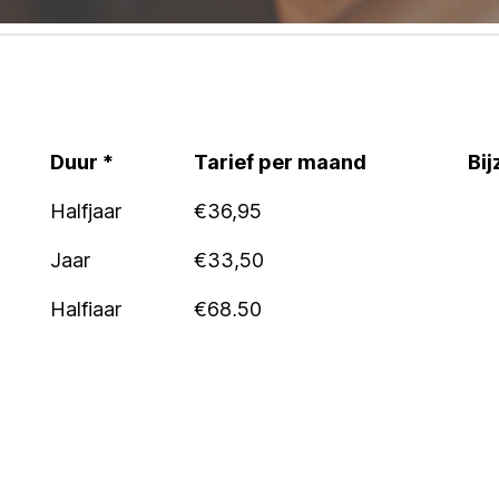
Duur *
Tarief per maand
Bi
Duur *
Tarief per maand
Bi
Halfjaar
€36,95
Jaar
€33,50
Halfjaar
€68,50
Jaar
€61,95
Halfjaar
€44,95
Eer
Jaar
€40,95
Eer